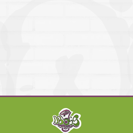
Dennis 
meget kr
bange f
undervej
af. Vi i
arbej
Marketin