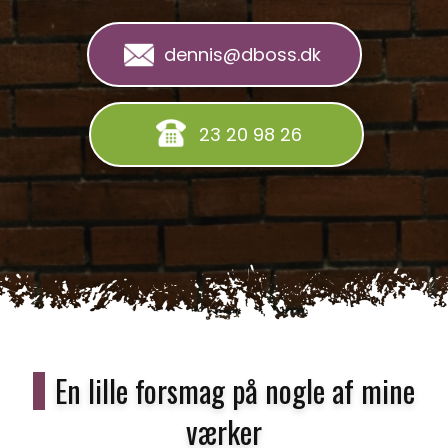
dennis@dboss.dk
23 20 98 26
En lille forsmag på nogle af mine
værker