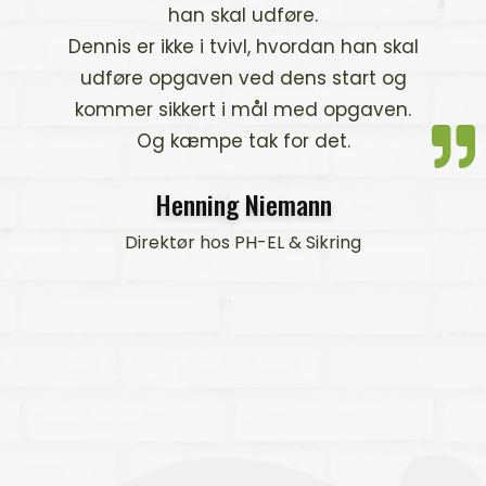
han skal udføre.
med Denn
er ikke i tvivl, hvordan han skal
e opgaven ved dens start og
Vi hyre
r sikkert i mål med opgaven.
Airbrush 
Og kæmpe tak for det.
kasketter 
Henning Niemann
irektør hos PH-EL & Sikring
Til trods 
ander
udfordri
yderlige
som in
produkte