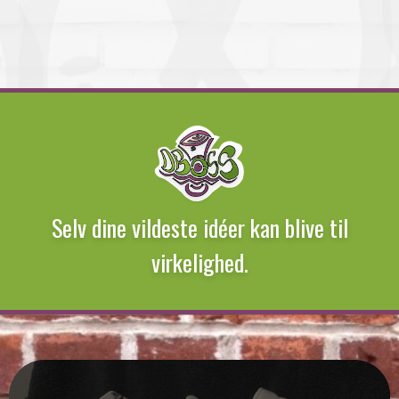
Marketing ansvarlig i ACO Nordic A/S
Selv dine vildeste idéer kan blive til
virkelighed.