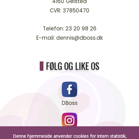
4160 Gelsted
CVR:
37850470
Telefon:
23 20 98 26
E-mail:
dennis@dboss.dk
FØLG OG LIKE OS
DBoss
DBoss.dk
Denne hjemmeside anvender cookies for intern statistik,