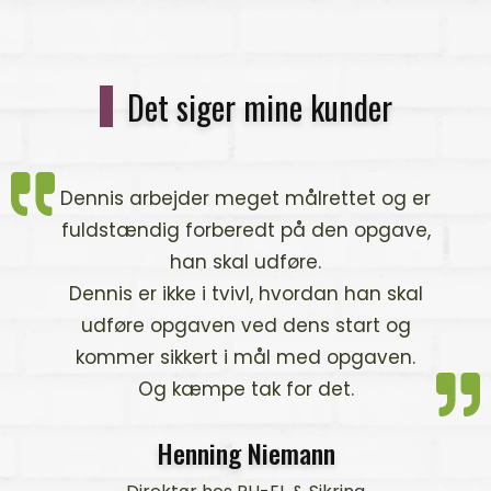
Det siger mine kunder
og er
Vi i ACO Nordic A/S har haft
gave,
fornøjelsen af at arbejde samme
med Dennis i forbindelse med en V
 skal
messen i Odense.
 og
Vi hyrede Dennis til at male med
en.
Airbrush på et skilt til standen, sam
kasketter til udlevering til vores kun
på standen.