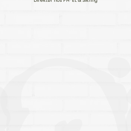
Til trods for vi kastede ham ud i et l
anderledes projekt, tog Dennis
udfordringen op. Han kom endda m
yderligere kreative ideer undervej
som indebar at han brugte vores
produkter som redskaber til at mal
efter.
Dennis er dedikeret og uden tvivl
meget kreativ – han er desuden ik
bange for at tage ekstra opgaver
undervejs samt prøve nye teknikke
af. Vi i ACO har været glade for at
arbejde sammen med Dennis.
Mia Fossing